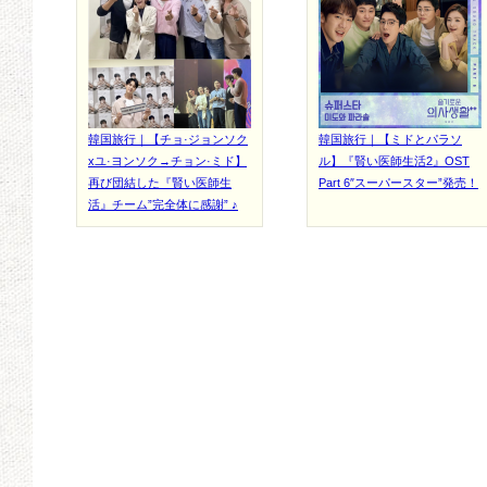
韓国旅行｜【チョ·ジョンソク
韓国旅行｜【ミドとパラソ
xユ·ヨンソク→チョン·ミド】
ル】『賢い医師生活2』OST
再び団結した『賢い医師生
Part 6″スーパースター”発売！
活』チーム”完全体に感謝” ♪