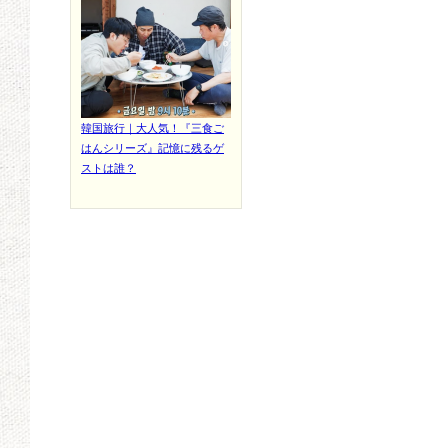
韓国旅行｜大人気！『三食ご
はんシリーズ』記憶に残るゲ
ストは誰？