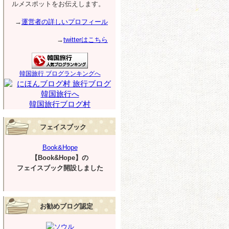
ルメスポットをお伝えします。
→
運営者の詳しいプロフィール
→
twitterはこちら
韓国旅行 ブログランキングへ
韓国旅行ブログ村
フェイスブック
Book&Hope
【Book&Hope】の
フェイスブック開設しました
お勧めブログ認定