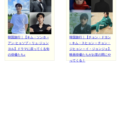
韓国旅行｜【キム・ソンホ –
韓国旅行｜【チョン・ドヨン
アン·ヒョソプ – リュ·ジュン
– キム・スヒョン – チョン・
ヨル】ドラマに戻ってくる旬
ジヒョン – イ・ジョンジェ】
の俳優たち♪
映画俳優たちがお茶の間にや
ってくる！