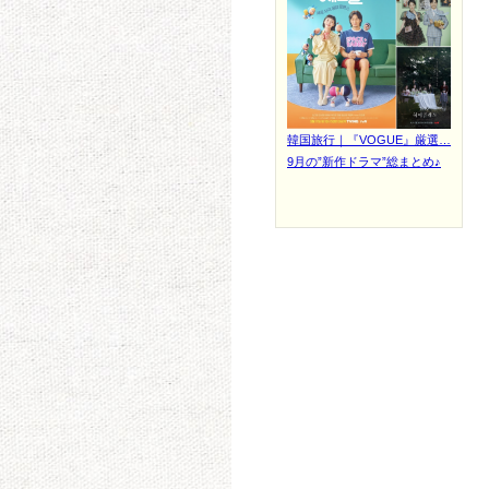
韓国旅行｜『VOGUE』厳選…
9月の”新作ドラマ”総まとめ♪