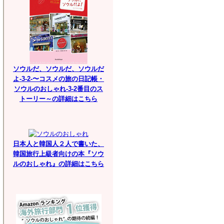
ソウルだ、ソウルだ、ソウルだ
よ-3-2-〜コスメの旅の日記帳・
ソウルのおしゃれ-3-2番目のス
トーリー～の詳細はこちら
日本人と韓国人２人で書いた、
韓国旅行上級者向けの本『ソウ
ルのおしゃれ』の詳細はこちら