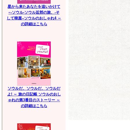
星から来たあなたを追いかけて
−-ソウル-ソウル近郊の旅、-そ
して韓屋--ソウルのおしゃれ4 ～
の詳細はこちら
ソウルだ、ソウルだ、ソウルだ
よ! ～ 旅の日記帳 ソウルのおし
ゃれの第3番目のストーリー ～
の詳細はこちら