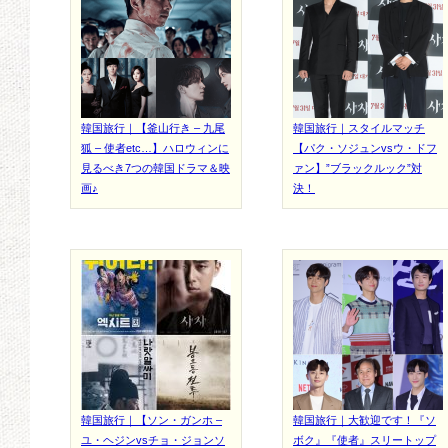
韓国旅行｜【釜山行き – 九尾
韓国旅行｜スタイルマッチ
狐 – 使者etc…】ハロウィンに
【パク・ソジュンvsウ・ドフ
見るべき7つの韓国ドラマ＆映
ァン】”ブラックルック”対
画♪
決！
韓国旅行｜【ソン・ガンホ –
韓国旅行｜大歓迎です！『ソ
ユ・ヘジンvsチョ・ジョンソ
ボク』『使者』スリートップ