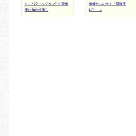
ク – パク・ソジュン】中堅俳
俳優たちのケミ「期待度
優vs旬の俳優？
UP！」♪