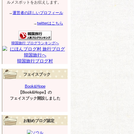
ルメスポットをお伝えします。
→
運営者の詳しいプロフィール
→
twitterはこちら
韓国旅行 ブログランキングへ
韓国旅行ブログ村
フェイスブック
Book&Hope
【Book&Hope】の
フェイスブック開設しました
お勧めブログ認定