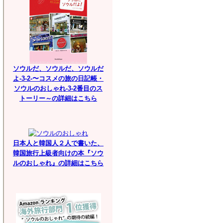
ソウルだ、ソウルだ、ソウルだ
よ-3-2-〜コスメの旅の日記帳・
ソウルのおしゃれ-3-2番目のス
トーリー～の詳細はこちら
日本人と韓国人２人で書いた、
韓国旅行上級者向けの本『ソウ
ルのおしゃれ』の詳細はこちら