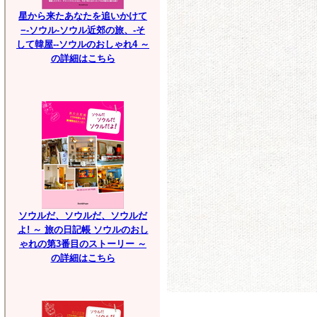
星から来たあなたを追いかけて
−-ソウル-ソウル近郊の旅、-そ
して韓屋--ソウルのおしゃれ4 ～
の詳細はこちら
ソウルだ、ソウルだ、ソウルだ
よ! ～ 旅の日記帳 ソウルのおし
ゃれの第3番目のストーリー ～
の詳細はこちら