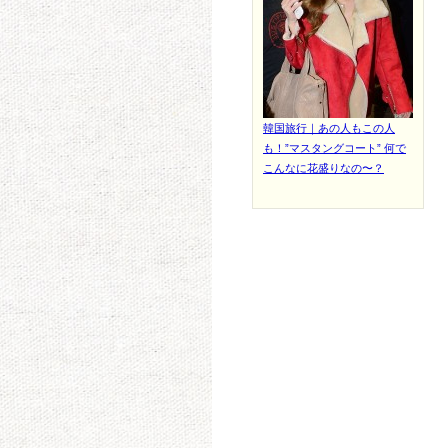
韓国旅行｜あの人もこの人
も！”マスタングコート” 何で
こんなに花盛りなの〜？