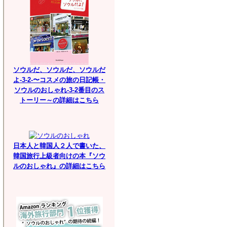
ソウルだ、ソウルだ、ソウルだ
よ-3-2-〜コスメの旅の日記帳・
ソウルのおしゃれ-3-2番目のス
トーリー～の詳細はこちら
日本人と韓国人２人で書いた、
韓国旅行上級者向けの本『ソウ
ルのおしゃれ』の詳細はこちら