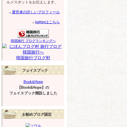
ルメスポットをお伝えします。
→
運営者の詳しいプロフィール
→
twitterはこちら
韓国旅行 ブログランキングへ
韓国旅行ブログ村
フェイスブック
Book&Hope
【Book&Hope】の
フェイスブック開設しました
お勧めブログ認定