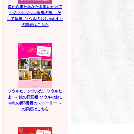
星から来たあなたを追いかけて
−-ソウル-ソウル近郊の旅、-そ
して韓屋--ソウルのおしゃれ4 ～
の詳細はこちら
ソウルだ、ソウルだ、ソウルだ
よ! ～ 旅の日記帳 ソウルのおし
ゃれの第3番目のストーリー ～
の詳細はこちら