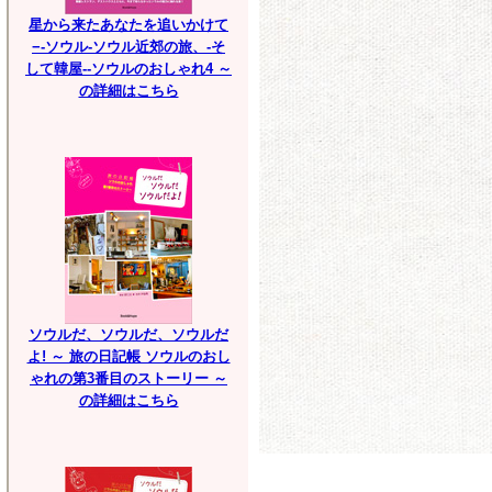
星から来たあなたを追いかけて
−-ソウル-ソウル近郊の旅、-そ
して韓屋--ソウルのおしゃれ4 ～
の詳細はこちら
ソウルだ、ソウルだ、ソウルだ
よ! ～ 旅の日記帳 ソウルのおし
ゃれの第3番目のストーリー ～
の詳細はこちら