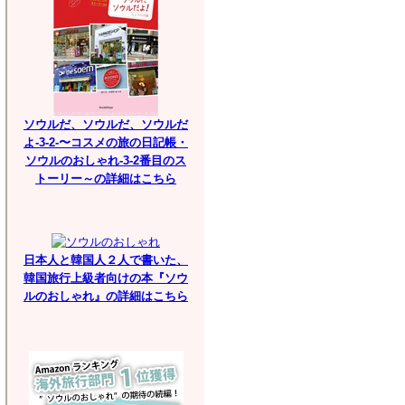
ソウルだ、ソウルだ、ソウルだ
よ-3-2-〜コスメの旅の日記帳・
ソウルのおしゃれ-3-2番目のス
トーリー～の詳細はこちら
日本人と韓国人２人で書いた、
韓国旅行上級者向けの本『ソウ
ルのおしゃれ』の詳細はこちら