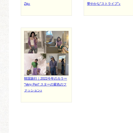
Zip♪
華やかな”ストライプ”♪
韓国旅行｜2022今年のカラー
“Very Peri” スターの紫色のフ
ァッション♪