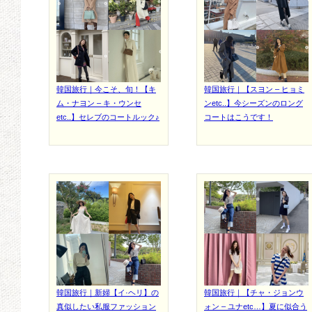
韓国旅行｜今こそ、旬！【キ
韓国旅行｜【スヨン – ヒョミ
ム・ナヨン – キ・ウンセ
ンetc..】今シーズンのロング
etc..】セレブのコートルック♪
コートはこうです！
韓国旅行｜新婦【イ·ヘリ】の
韓国旅行｜【チャ・ジョンウ
真似したい私服ファッション
ォン – ユナetc…】夏に似合う