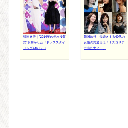
韓国旅行｜”2014年の年末授賞
韓国旅行｜長続きする40代の
式”を輝かせた『ドレススタイ
女優の共通点は「ミスコリア
リングA to Z』 ♪
に出た女よ！」