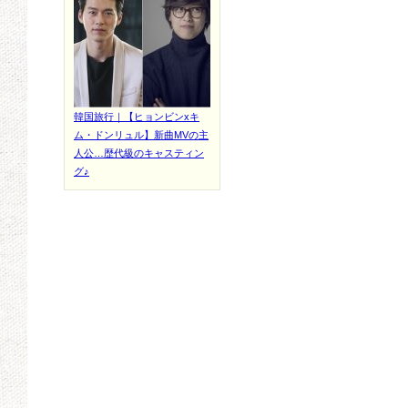
韓国旅行｜【ヒョンビンxキ
ム・ドンリュル】新曲MVの主
人公…歴代級のキャスティン
グ♪