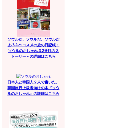
ソウルだ、ソウルだ、ソウルだ
よ-3-2-〜コスメの旅の日記帳・
ソウルのおしゃれ-3-2番目のス
トーリー～の詳細はこちら
日本人と韓国人２人で書いた、
韓国旅行上級者向けの本『ソウ
ルのおしゃれ』の詳細はこちら