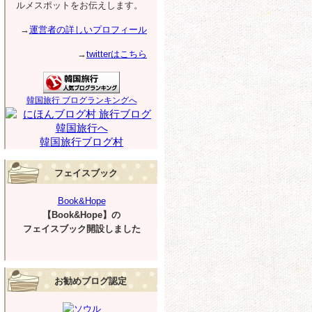
ルメスポットをお伝えします。
→
運営者の詳しいプロフィール
→
twitterはこちら
韓国旅行 ブログランキングへ
韓国旅行ブログ村
フェイスブック
Book&Hope
【Book&Hope】の
フェイスブック開設しました
お勧めブログ認定