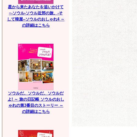
星から来たあなたを追いかけて
−-ソウル-ソウル近郊の旅、-そ
して韓屋--ソウルのおしゃれ4 ～
の詳細はこちら
ソウルだ、ソウルだ、ソウルだ
よ! ～ 旅の日記帳 ソウルのおし
ゃれの第3番目のストーリー ～
の詳細はこちら