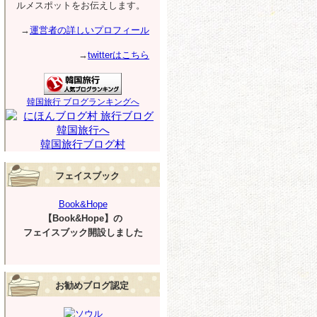
ルメスポットをお伝えします。
→
運営者の詳しいプロフィール
→
twitterはこちら
韓国旅行 ブログランキングへ
韓国旅行ブログ村
フェイスブック
Book&Hope
【Book&Hope】の
フェイスブック開設しました
お勧めブログ認定