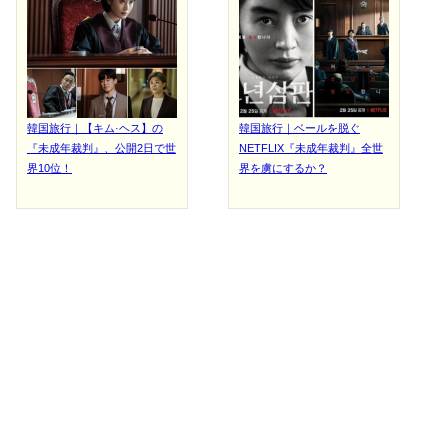
韓国旅行｜【キム·ヘス】の
韓国旅行｜ベールを脱ぐ
『未成年裁判』、公開2日で世
NETFLIX『未成年裁判』全世
界10位！
界を虜にするか？