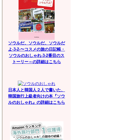
ソウルだ、ソウルだ、ソウルだ
よ-3-2-〜コスメの旅の日記帳・
ソウルのおしゃれ-3-2番目のス
トーリー～の詳細はこちら
日本人と韓国人２人で書いた、
韓国旅行上級者向けの本『ソウ
ルのおしゃれ』の詳細はこちら