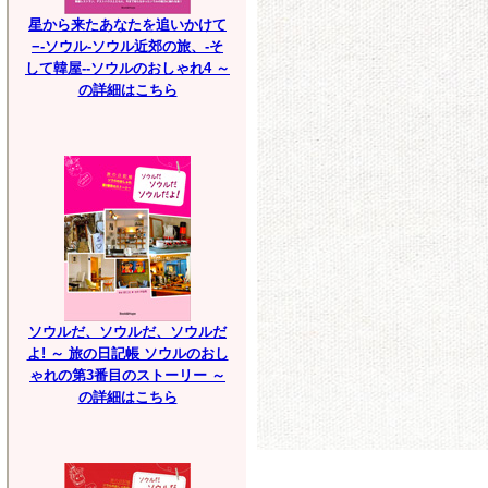
星から来たあなたを追いかけて
−-ソウル-ソウル近郊の旅、-そ
して韓屋--ソウルのおしゃれ4 ～
の詳細はこちら
ソウルだ、ソウルだ、ソウルだ
よ! ～ 旅の日記帳 ソウルのおし
ゃれの第3番目のストーリー ～
の詳細はこちら