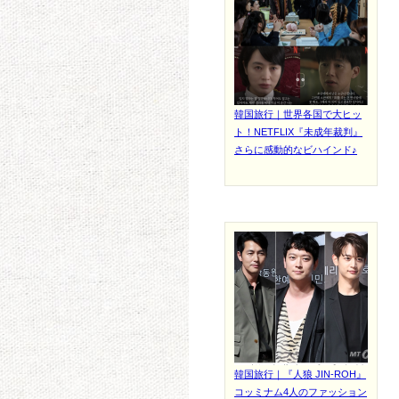
韓国旅行｜世界各国で大ヒッ
ト！NETFLIX『未成年裁判』
さらに感動的なビハインド♪
韓国旅行｜『人狼 JIN-ROH』
コッミナム4人のファッション