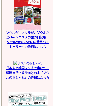
ソウルだ、ソウルだ、ソウルだ
よ-3-2-〜コスメの旅の日記帳・
ソウルのおしゃれ-3-2番目のス
トーリー～の詳細はこちら
日本人と韓国人２人で書いた、
韓国旅行上級者向けの本『ソウ
ルのおしゃれ』の詳細はこちら