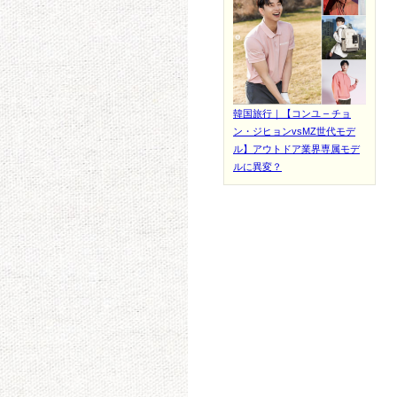
韓国旅行｜【コンユ – チョ
ン・ジヒョンvsMZ世代モデ
ル】アウトドア業界専属モデ
ルに異変？