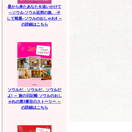
星から来たあなたを追いかけて
−-ソウル-ソウル近郊の旅、-そ
して韓屋--ソウルのおしゃれ4 ～
の詳細はこちら
ソウルだ、ソウルだ、ソウルだ
よ! ～ 旅の日記帳 ソウルのおし
ゃれの第3番目のストーリー ～
の詳細はこちら