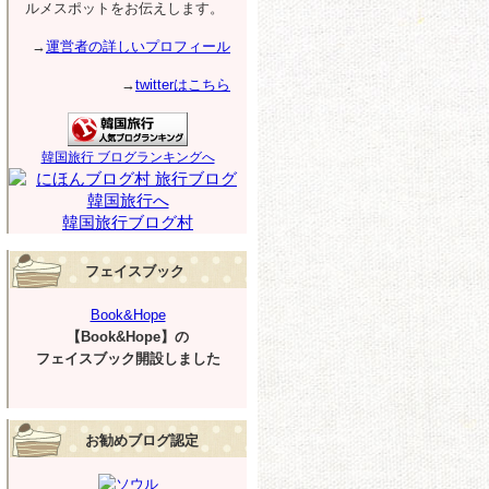
ルメスポットをお伝えします。
→
運営者の詳しいプロフィール
→
twitterはこちら
韓国旅行 ブログランキングへ
韓国旅行ブログ村
フェイスブック
Book&Hope
【Book&Hope】の
フェイスブック開設しました
お勧めブログ認定