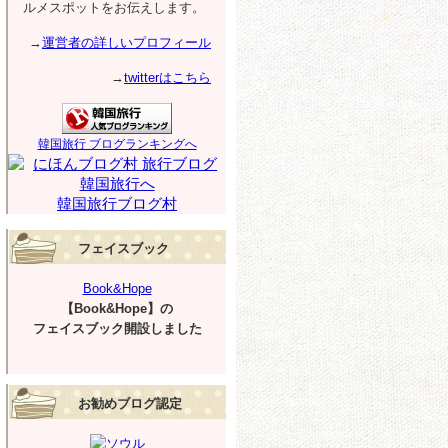
ルメスポットをお伝えします。
→
運営者の詳しいプロフィール
→
twitterはこちら
韓国旅行 ブログランキングへ
韓国旅行ブログ村
フェイスブック
Book&Hope
【Book&Hope】の
フェイスブック開設しました
お勧めブログ認定