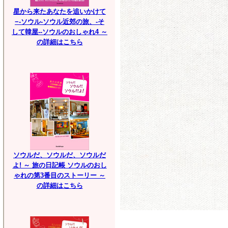
星から来たあなたを追いかけて
−-ソウル-ソウル近郊の旅、-そ
して韓屋--ソウルのおしゃれ4 ～
の詳細はこちら
ソウルだ、ソウルだ、ソウルだ
よ! ～ 旅の日記帳 ソウルのおし
ゃれの第3番目のストーリー ～
の詳細はこちら