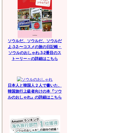
ソウルだ、ソウルだ、ソウルだ
よ-3-2-〜コスメの旅の日記帳・
ソウルのおしゃれ-3-2番目のス
トーリー～の詳細はこちら
日本人と韓国人２人で書いた、
韓国旅行上級者向けの本『ソウ
ルのおしゃれ』の詳細はこちら