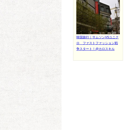
韓国旅行｜サムソンVSユニク
ロ ファストファッション戦
争スタート！@カロスキル