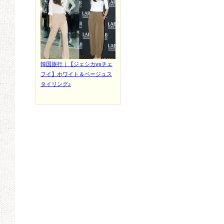
韓国旅行｜【ジェシカvsチェ
フイ】ホワイト＆ベージュス
タイリング♪