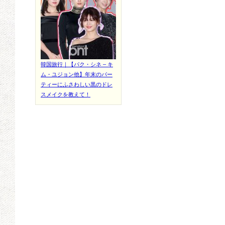
韓国旅行｜【パク・シネ – キ
ム・ユジョン他】年末のパー
ティーにふさわしい黒のドレ
スメイクを教えて！