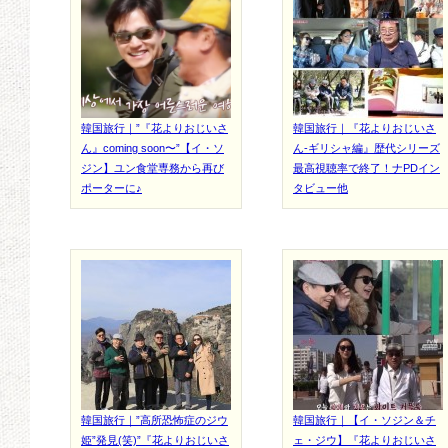
韓国旅行｜”『花よりおじいさ
韓国旅行｜『花よりおじいさ
ん』coming soon〜”【イ・ソ
ん-ギリシャ編』歴代シリーズ
ジン】ユン食堂専務から再び
最高視聴率で終了！ナPDイン
ポーターに♪
タビュー他
韓国旅行｜”高所恐怖症のジウ
韓国旅行｜【イ・ソジン＆チ
姫”発見(笑)”『花よりおじいさ
ェ・ジウ】『花よりおじいさ