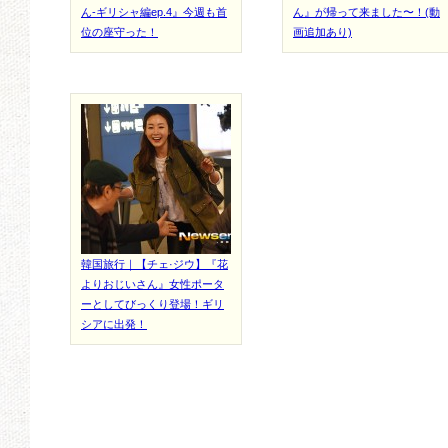
ん-ギリシャ編ep.4』今週も首
ん』が帰って来ました〜！(動
位の座守った！
画追加あり)
韓国旅行｜【チェ·ジウ】『花
よりおじいさん』女性ポータ
ーとしてびっくり登場！ギリ
シアに出発！