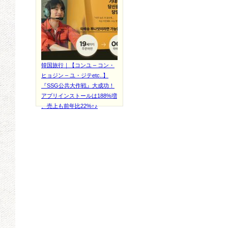
韓国旅行｜【コンユ – コン・
ヒョジン – ユ・ジテetc..】
『SSG公共大作戦』大成功！
アプリインストールは188%増
、売上も前年比22%↑♪