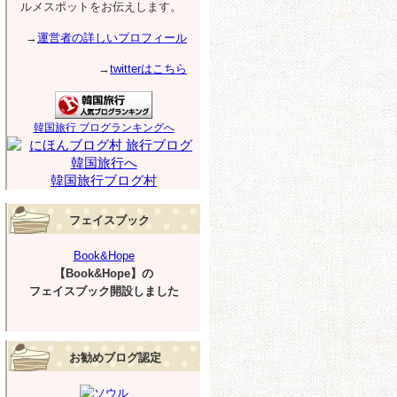
ルメスポットをお伝えします。
→
運営者の詳しいプロフィール
→
twitterはこちら
韓国旅行 ブログランキングへ
韓国旅行ブログ村
フェイスブック
Book&Hope
【Book&Hope】の
フェイスブック開設しました
お勧めブログ認定