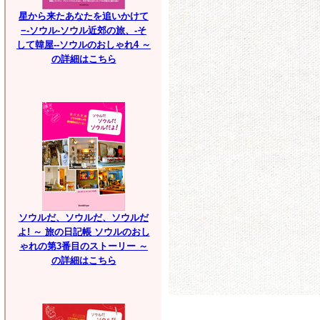
星から来たあなたを追いかけて
−-ソウル-ソウル近郊の旅、-そ
して韓屋--ソウルのおしゃれ4 ～
の詳細はこちら
ソウルだ、ソウルだ、ソウルだ
よ! ～ 旅の日記帳 ソウルのおし
ゃれの第3番目のストーリー ～
の詳細はこちら