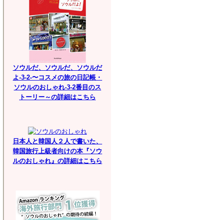
ソウルだ、ソウルだ、ソウルだ
よ-3-2-〜コスメの旅の日記帳・
ソウルのおしゃれ-3-2番目のス
トーリー～の詳細はこちら
日本人と韓国人２人で書いた、
韓国旅行上級者向けの本『ソウ
ルのおしゃれ』の詳細はこちら