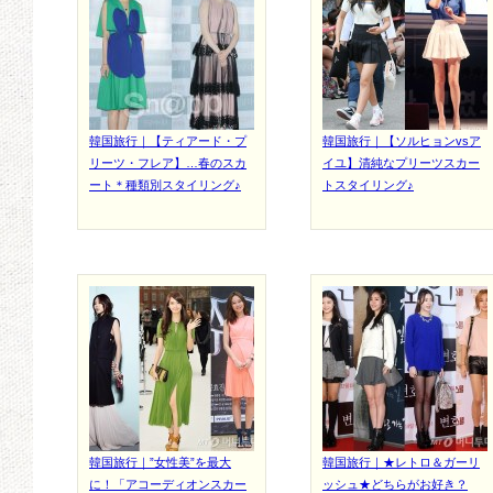
韓国旅行｜【ティアード・プ
韓国旅行｜【ソルヒョンvsア
リーツ・フレア】…春のスカ
イユ】清純なプリーツスカー
ート＊種類別スタイリング♪
トスタイリング♪
韓国旅行｜”女性美”を最大
韓国旅行｜★レトロ＆ガーリ
に！「アコーディオンスカー
ッシュ★どちらがお好き？