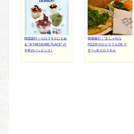
韓国旅行｜カロスキルにもあ
韓国旅行｜”おしゃれな
る “A TWOSOME PLACE” の
PIZZA”がひとりでもOK で
今年のパッピンス♪
す〜♪＠カロスキル