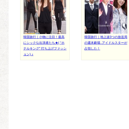
韓国旅行｜小物に注目！最高
韓国旅行｜地上波3つの放送局
にシックな出演者たち★( “ホ
の週末劇場..アイドルスターが
テルキング” 打ち上げファッシ
占領した！
ョン) ♪