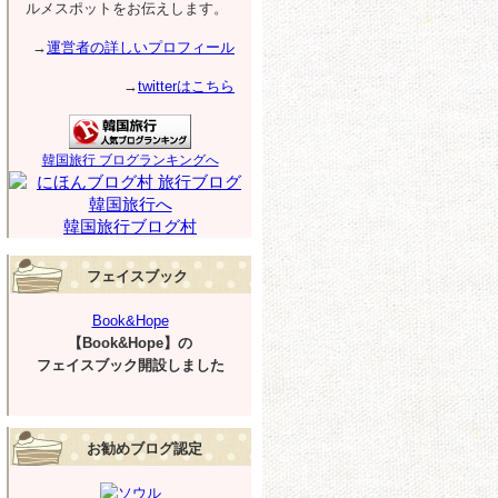
ルメスポットをお伝えします。
→
運営者の詳しいプロフィール
→
twitterはこちら
韓国旅行 ブログランキングへ
韓国旅行ブログ村
フェイスブック
Book&Hope
【Book&Hope】の
フェイスブック開設しました
お勧めブログ認定