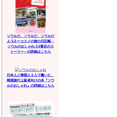
ソウルだ、ソウルだ、ソウルだ
よ-3-2-〜コスメの旅の日記帳・
ソウルのおしゃれ-3-2番目のス
トーリー～の詳細はこちら
日本人と韓国人２人で書いた、
韓国旅行上級者向けの本『ソウ
ルのおしゃれ』の詳細はこちら