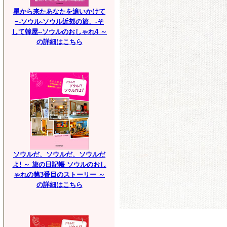
星から来たあなたを追いかけて
−-ソウル-ソウル近郊の旅、-そ
して韓屋--ソウルのおしゃれ4 ～
の詳細はこちら
ソウルだ、ソウルだ、ソウルだ
よ! ～ 旅の日記帳 ソウルのおし
ゃれの第3番目のストーリー ～
の詳細はこちら