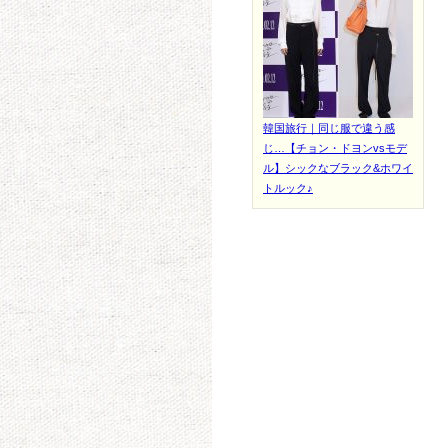
韓国旅行｜同じ服で違う感
じ…【チョン・ドヨンvsモデ
ル】シックなブラック&ホワイ
トルック♪