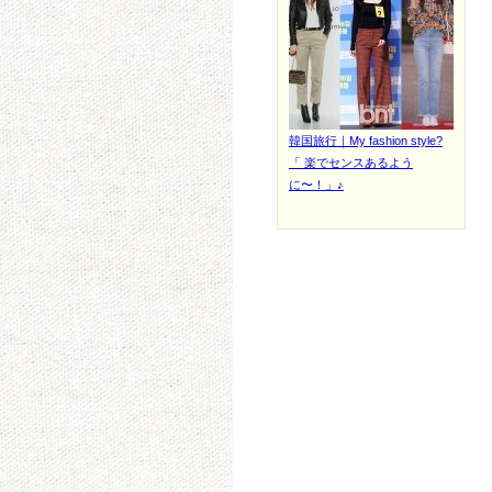
韓国旅行｜My fashion style?
「 楽でセンスあるよう
に〜！」♪