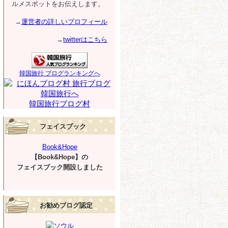
ルメスポットをお伝えします。
→
運営者の詳しいプロフィール
→
twitterはこちら
韓国旅行 ブログランキングへ
韓国旅行ブログ村
フェイスブック
Book&Hope
【Book&Hope】の
フェイスブック開設しました
お勧めブログ認定