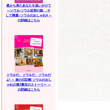
星から来たあなたを追いかけて
−-ソウル-ソウル近郊の旅、-そ
して韓屋--ソウルのおしゃれ4 ～
の詳細はこちら
ソウルだ、ソウルだ、ソウルだ
よ! ～ 旅の日記帳 ソウルのおし
ゃれの第3番目のストーリー ～
の詳細はこちら