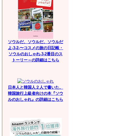
ソウルだ、ソウルだ、ソウルだ
よ-3-2-〜コスメの旅の日記帳・
ソウルのおしゃれ-3-2番目のス
トーリー～の詳細はこちら
日本人と韓国人２人で書いた、
韓国旅行上級者向けの本『ソウ
ルのおしゃれ』の詳細はこちら