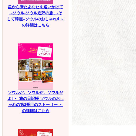
星から来たあなたを追いかけて
−-ソウル-ソウル近郊の旅、-そ
して韓屋--ソウルのおしゃれ4 ～
の詳細はこちら
ソウルだ、ソウルだ、ソウルだ
よ! ～ 旅の日記帳 ソウルのおし
ゃれの第3番目のストーリー ～
の詳細はこちら