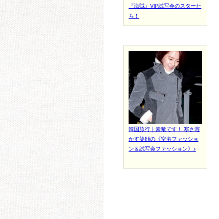
『海賊』VIP試写会のスターた
ち！
韓国旅行｜素敵です！ 寒さ溶
かす笑顔の《空港ファッショ
ン＆試写会ファッション》♪