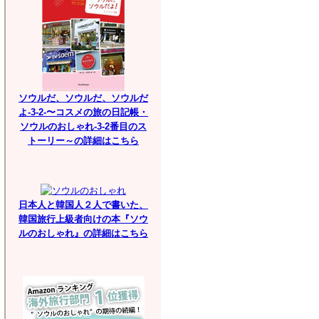
ソウルだ、ソウルだ、ソウルだ
よ-3-2-〜コスメの旅の日記帳・
ソウルのおしゃれ-3-2番目のス
トーリー～の詳細はこちら
日本人と韓国人２人で書いた、
韓国旅行上級者向けの本『ソウ
ルのおしゃれ』の詳細はこちら