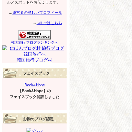
ルメスポットをお伝えします。
→
運営者の詳しいプロフィール
→
twitterはこちら
韓国旅行 ブログランキングへ
韓国旅行ブログ村
フェイスブック
Book&Hope
【Book&Hope】の
フェイスブック開設しました
お勧めブログ認定