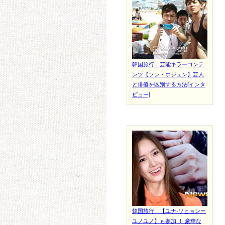
韓国旅行｜芸能キラーコンテ
ンツ【ソン・ホジュン】芸人
と俳優を区別する方法[インタ
ビュー]
韓国旅行｜【ユナ-ソヒョンー
ユノユノ】も参加 ！ 豪華な