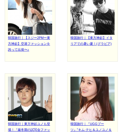
韓国旅行｜【スジー2PMー東
韓国旅行｜【東方神起】イタ
方神起】空港ファッションを
リアでの暑い夏！(グラビア)
誇って出発〜♪
韓国旅行｜東方神起ユノも登
韓国旅行｜『UGGブー
場！『厳冬期の試写会ファッ
ツ』”キム·テヒ＆ユノユノ＆