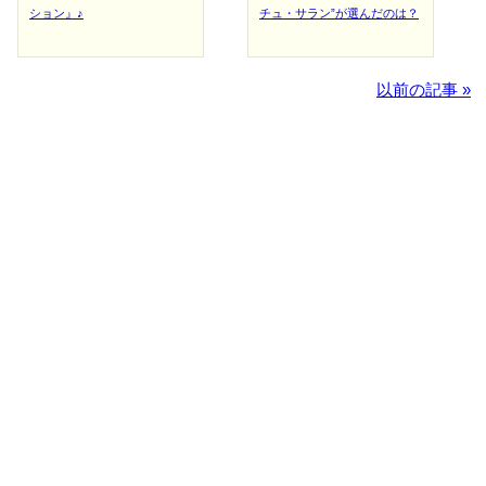
ション』♪
チュ・サラン”が選んだのは？
以前の記事 »