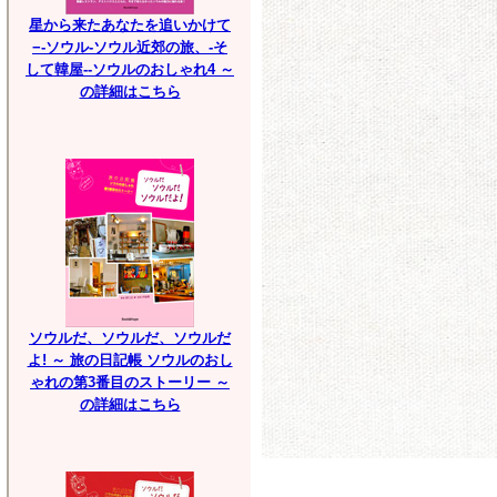
星から来たあなたを追いかけて
−-ソウル-ソウル近郊の旅、-そ
して韓屋--ソウルのおしゃれ4 ～
の詳細はこちら
ソウルだ、ソウルだ、ソウルだ
よ! ～ 旅の日記帳 ソウルのおし
ゃれの第3番目のストーリー ～
の詳細はこちら