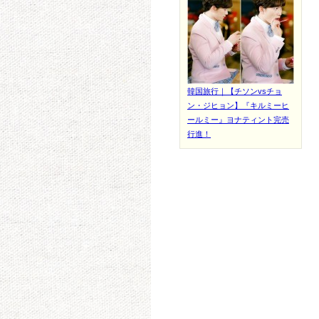
韓国旅行｜【チソンvsチョ
ン・ジヒョン】『キルミーヒ
ールミー』ヨナティント完売
行進！