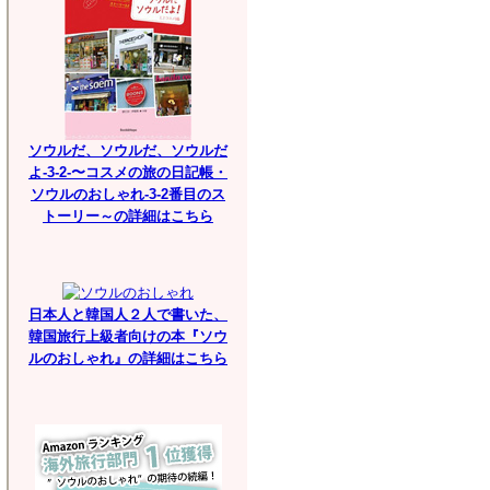
ソウルだ、ソウルだ、ソウルだ
よ-3-2-〜コスメの旅の日記帳・
ソウルのおしゃれ-3-2番目のス
トーリー～の詳細はこちら
日本人と韓国人２人で書いた、
韓国旅行上級者向けの本『ソウ
ルのおしゃれ』の詳細はこちら