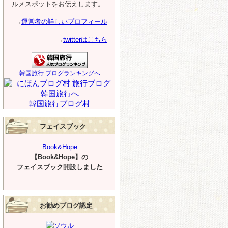
ルメスポットをお伝えします。
→
運営者の詳しいプロフィール
→
twitterはこちら
韓国旅行 ブログランキングへ
韓国旅行ブログ村
フェイスブック
Book&Hope
【Book&Hope】の
フェイスブック開設しました
お勧めブログ認定