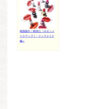
韓国旅行｜軽快な《ネオンメ
イクアップ 》- リップメイク
編 ♪