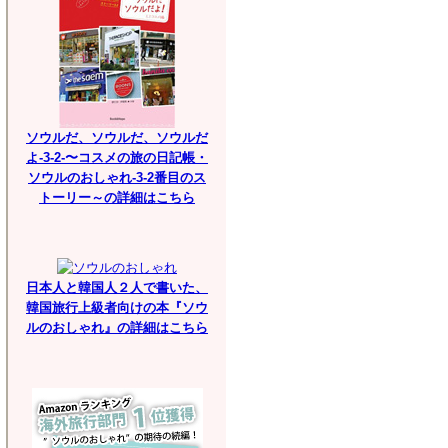
ソウルだ、ソウルだ、ソウルだ
よ-3-2-〜コスメの旅の日記帳・
ソウルのおしゃれ-3-2番目のス
トーリー～の詳細はこちら
日本人と韓国人２人で書いた、
韓国旅行上級者向けの本『ソウ
ルのおしゃれ』の詳細はこちら