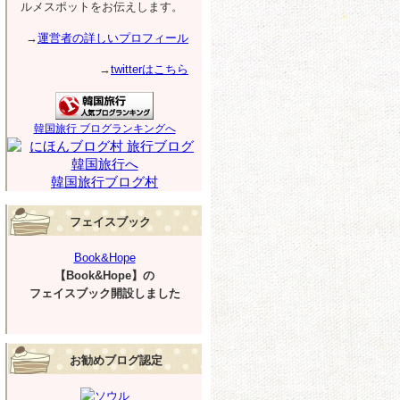
ルメスポットをお伝えします。
→
運営者の詳しいプロフィール
→
twitterはこちら
韓国旅行 ブログランキングへ
韓国旅行ブログ村
フェイスブック
Book&Hope
【Book&Hope】の
フェイスブック開設しました
お勧めブログ認定