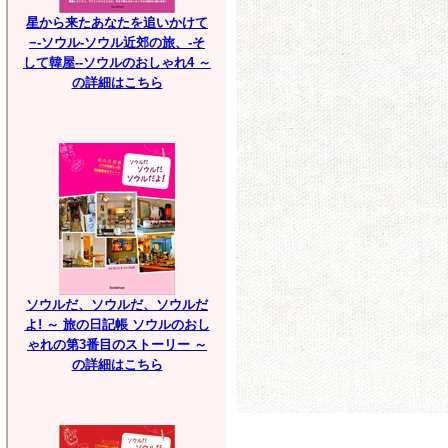
星から来たあなたを追いかけて
−-ソウル-ソウル近郊の旅、-そ
して韓屋--ソウルのおしゃれ4 ～
の詳細はこちら
ソウルだ、ソウルだ、ソウルだ
よ! ～ 旅の日記帳 ソウルのおし
ゃれの第3番目のストーリー ～
の詳細はこちら