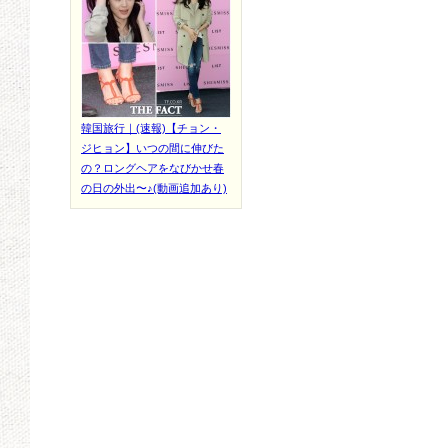
韓国旅行｜(速報)【チョン・
ジヒョン】いつの間に伸びた
の？ロングヘアをなびかせ春
の日の外出〜♪(動画追加あり)