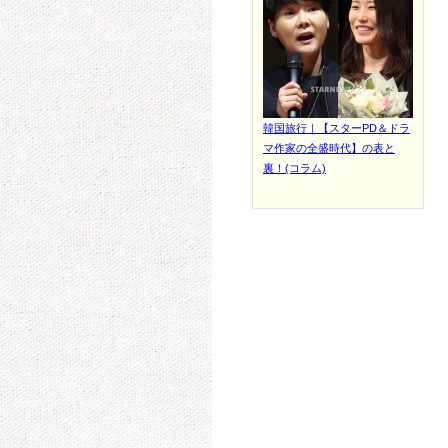
韓国旅行｜【スターPD＆ドラ
マ作家の全盛時代】の表と
裏！(コラム)