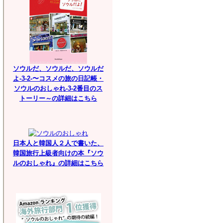
ソウルだ、ソウルだ、ソウルだ
よ-3-2-〜コスメの旅の日記帳・
ソウルのおしゃれ-3-2番目のス
トーリー～の詳細はこちら
日本人と韓国人２人で書いた、
韓国旅行上級者向けの本『ソウ
ルのおしゃれ』の詳細はこちら