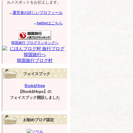
ルメスポットをお伝えします。
→
運営者の詳しいプロフィール
→
twitterはこちら
韓国旅行 ブログランキングへ
韓国旅行ブログ村
フェイスブック
Book&Hope
【Book&Hope】の
フェイスブック開設しました
お勧めブログ認定