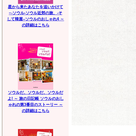
星から来たあなたを追いかけて
−-ソウル-ソウル近郊の旅、-そ
して韓屋--ソウルのおしゃれ4 ～
の詳細はこちら
ソウルだ、ソウルだ、ソウルだ
よ! ～ 旅の日記帳 ソウルのおし
ゃれの第3番目のストーリー ～
の詳細はこちら