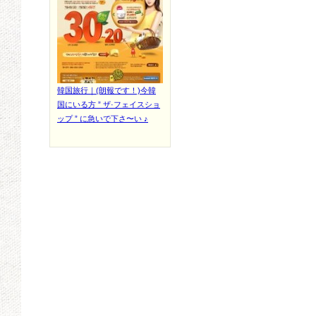
韓国旅行｜(朗報です！)今韓
国にいる方 ” ザ·フェイスショ
ップ ” に急いで下さ〜い ♪