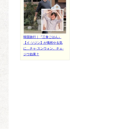
韓国旅行｜『三食ごはん』
【イ·ソジン】が俄然やる気
に…チャ·スンウォン、チェ·
ジウ効果？