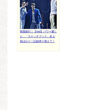
韓国旅行｜【god】パワー通じ
た…「スケッチブック」史上
初ばかり！記録塗り替えて！