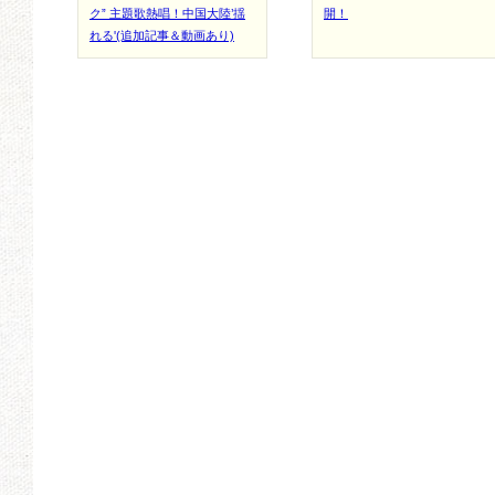
ク” 主題歌熱唱！中国大陸’揺
開！
れる'(追加記事＆動画あり)