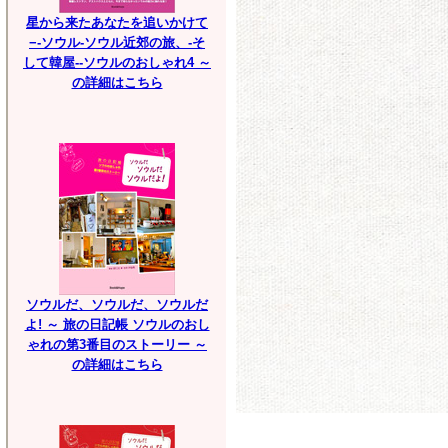
星から来たあなたを追いかけて
−-ソウル-ソウル近郊の旅、-そ
して韓屋--ソウルのおしゃれ4 ～
の詳細はこちら
ソウルだ、ソウルだ、ソウルだ
よ! ～ 旅の日記帳 ソウルのおし
ゃれの第3番目のストーリー ～
の詳細はこちら