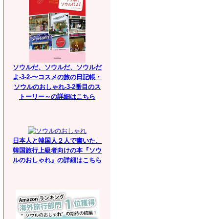
ソウルだ、ソウルだ、ソウルだ
よ-3-2-〜コスメの旅の日記帳・
ソウルのおしゃれ-3-2番目のス
トーリー～の詳細はこちら
日本人と韓国人２人で書いた、
韓国旅行上級者向けの本『ソウ
ルのおしゃれ』の詳細はこちら