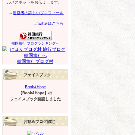
ルメスポットをお伝えします。
→
運営者の詳しいプロフィール
→
twitterはこちら
韓国旅行 ブログランキングへ
韓国旅行ブログ村
フェイスブック
Book&Hope
【Book&Hope】の
フェイスブック開設しました
お勧めブログ認定