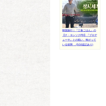
韓国旅行｜『三食ごはん』の
【ナ・ヨンソクPD】『プロデ
ューサ』との戦い、怖がって
いる状態 …(5/16追記あり)