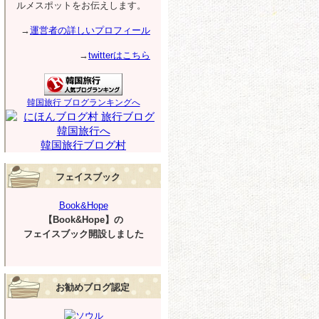
ルメスポットをお伝えします。
→
運営者の詳しいプロフィール
→
twitterはこちら
韓国旅行 ブログランキングへ
韓国旅行ブログ村
フェイスブック
Book&Hope
【Book&Hope】の
フェイスブック開設しました
お勧めブログ認定