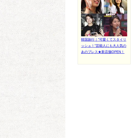
韓国旅行｜”可愛くてスタイリ
ッシュ！”芸能人にも大人気の
あのブレス★新店舗OPEN！