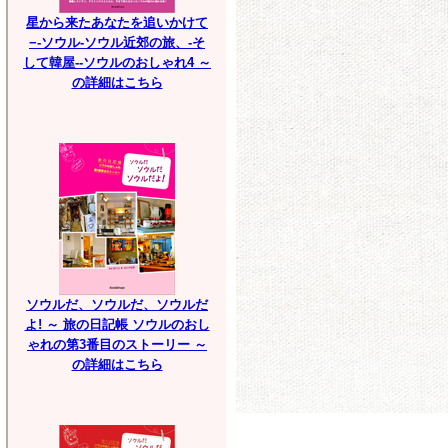
星から来たあなたを追いかけて
−-ソウル-ソウル近郊の旅、-そ
して韓屋--ソウルのおしゃれ4 ～
の詳細はこちら
ソウルだ、ソウルだ、ソウルだ
よ! ～ 旅の日記帳 ソウルのおし
ゃれの第3番目のストーリー ～
の詳細はこちら