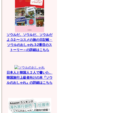
ソウルだ、ソウルだ、ソウルだ
よ-3-2-〜コスメの旅の日記帳・
ソウルのおしゃれ-3-2番目のス
トーリー～の詳細はこちら
日本人と韓国人２人で書いた、
韓国旅行上級者向けの本『ソウ
ルのおしゃれ』の詳細はこちら