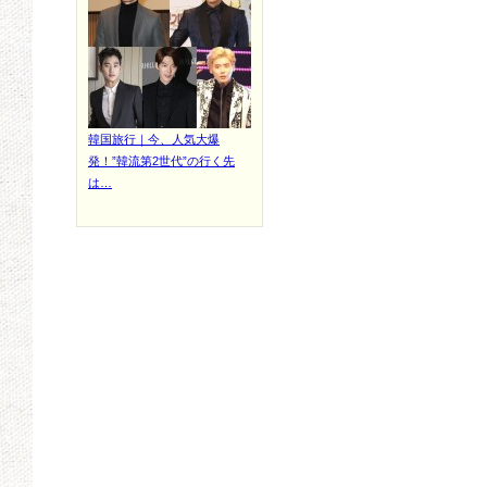
韓国旅行｜今、人気大爆
発！”韓流第2世代”の行く先
は…