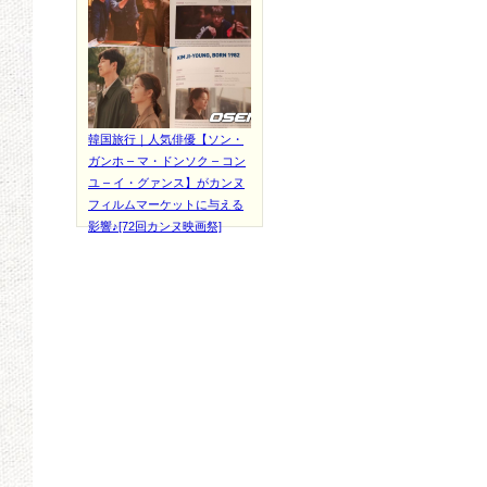
韓国旅行｜人気俳優【ソン・
ガンホ – マ・ドンソク – コン
ユ – イ・グァンス】がカンヌ
フィルムマーケットに与える
影響♪[72回カンヌ映画祭]