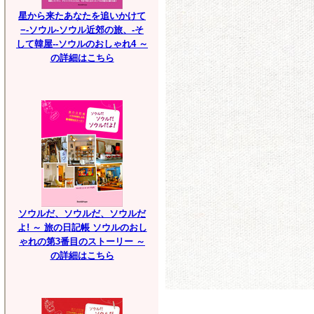
星から来たあなたを追いかけて
−-ソウル-ソウル近郊の旅、-そ
して韓屋--ソウルのおしゃれ4 ～
の詳細はこちら
ソウルだ、ソウルだ、ソウルだ
よ! ～ 旅の日記帳 ソウルのおし
ゃれの第3番目のストーリー ～
の詳細はこちら