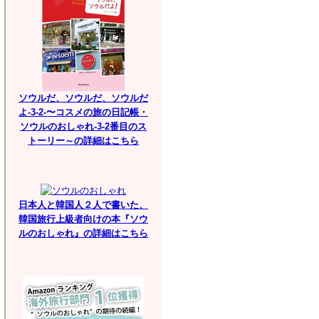
ソウルだ、ソウルだ、ソウルだ
よ-3-2-〜コスメの旅の日記帳・
ソウルのおしゃれ-3-2番目のス
トーリー～の詳細はこちら
日本人と韓国人２人で書いた、
韓国旅行上級者向けの本『ソウ
ルのおしゃれ』の詳細はこちら