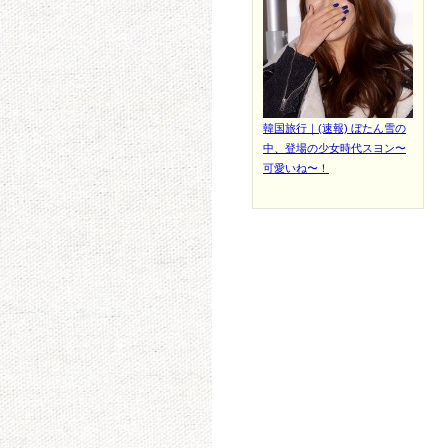
韓国旅行｜(速報) ぼたん雪の
中、登場の少女時代スヨン〜
可愛いね〜！