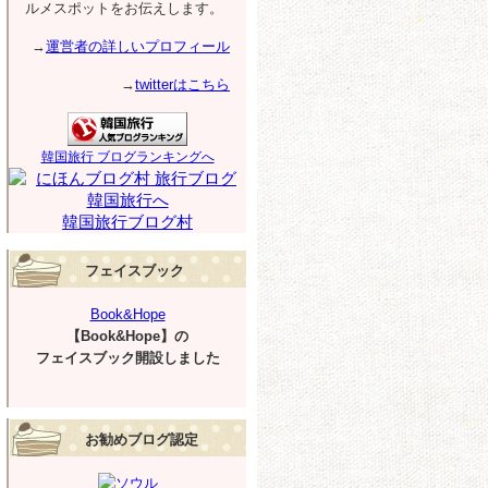
ルメスポットをお伝えします。
→
運営者の詳しいプロフィール
→
twitterはこちら
韓国旅行 ブログランキングへ
韓国旅行ブログ村
フェイスブック
Book&Hope
【Book&Hope】の
フェイスブック開設しました
お勧めブログ認定