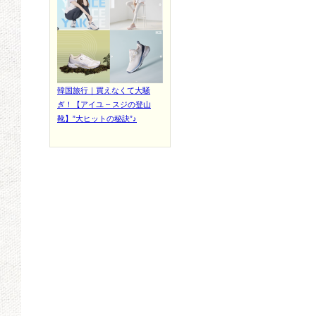
韓国旅行｜買えなくて大騒
ぎ！【アイユ – スジの登山
靴】”大ヒットの秘訣”♪