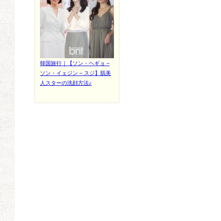
韓国旅行｜【ソン・ヘギョ –
ソン・イェジン – スジ】肌美
人スターの洗顔方法♪