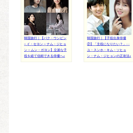
韓国旅行｜【パク・ウンビン
韓国旅行｜【子役出身俳優
– イ・セヨン – ナム・ジヒョ
②】「主役になりたい？」···
ン – ムン・ガヨン】立派な子
ユ・スンホ・キム・ソヒョ
役を経て信頼できる俳優へ♪
ン・ナム・ジヒョンの正攻法♪