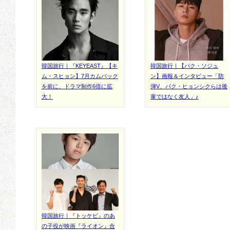
韓国旅行｜『KEYEAST』【キ
韓国旅行｜【パク・ソジュ
ム・スヒョン】7月カムバック
ン】画報＆インタビュー「防
を前に、ドラマ制作6倍に拡
弾V、パク・ヒョンシクらは後
大！
輩ではなく友人」♪
韓国旅行｜『トッケビ』のあ
の子役が映画『ライオン』合