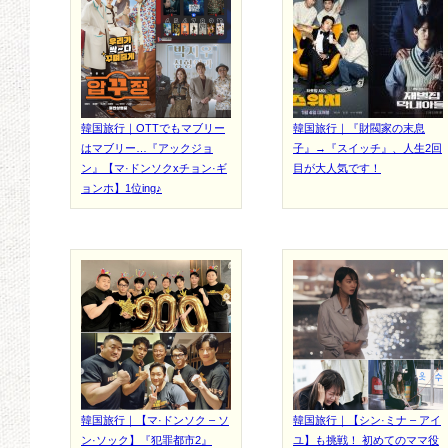
韓国旅行｜OTTでもマブリー
韓国旅行｜『財閥家の末息
はマブリー…『アックジョ
子』→『スイッチ』、人生2回
ン』【マ·ドンソクxチョン·ギ
目が大人気です！
ョンホ】1位ing♪
韓国旅行｜【マ·ドンソク – ソ
韓国旅行｜【シン·ミナ – アイ
ン·ソック】『犯罪都市2』
ユ】も挑戦！ 初めてのママ役