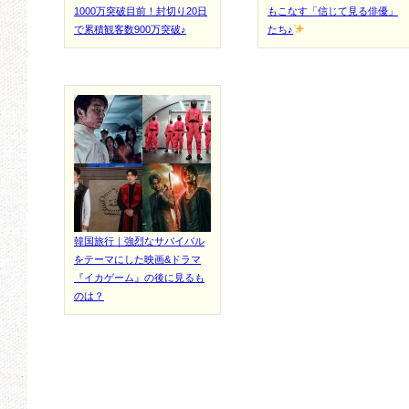
1000万突破目前！封切り20日
もこなす「信じて見る俳優」
で累積観客数900万突破♪
たち♪
韓国旅行｜強烈なサバイバル
をテーマにした映画&ドラマ
『イカゲーム』の後に見るも
のは？