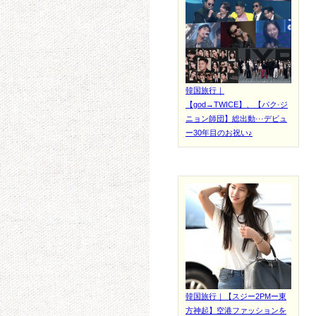
韓国旅行｜
【god→TWICE】、【パク·ジ
ニョン師団】総出動···デビュ
ー30年目のお祝い♪
韓国旅行｜【スジー2PMー東
方神起】空港ファッションを