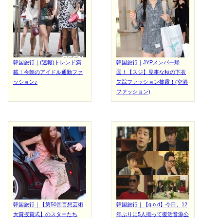
韓国旅行｜(速報)トレンド満
韓国旅行｜JYPメンバー帰
載！今朝のアイドル通勤ファ
国！【スジ】見事な秋の下衣
ッション♪
失踪ファッション披露！(空港
ファッション)
韓国旅行｜【第50回百想芸術
韓国旅行｜【g.o.d】今日、12
大賞授賞式】のスターたち
年ぶりに5人揃って復活音源公