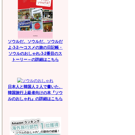
ソウルだ、ソウルだ、ソウルだ
よ-3-2-〜コスメの旅の日記帳・
ソウルのおしゃれ-3-2番目のス
トーリー～の詳細はこちら
日本人と韓国人２人で書いた、
韓国旅行上級者向けの本『ソウ
ルのおしゃれ』の詳細はこちら