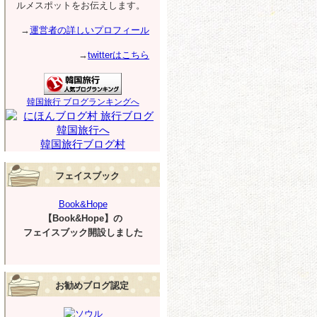
ルメスポットをお伝えします。
→
運営者の詳しいプロフィール
→
twitterはこちら
韓国旅行 ブログランキングへ
韓国旅行ブログ村
フェイスブック
Book&Hope
【Book&Hope】の
フェイスブック開設しました
お勧めブログ認定