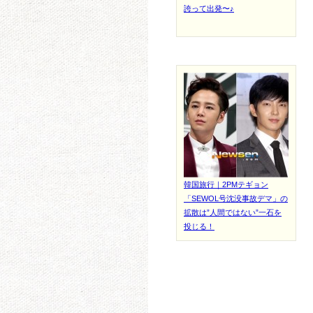
誇って出発〜♪
韓国旅行｜2PMテギョン
「SEWOL号沈没事故デマ」の
拡散は”人間ではない”一石を
投じる！