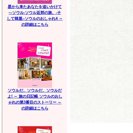
星から来たあなたを追いかけて
−-ソウル-ソウル近郊の旅、-そ
して韓屋--ソウルのおしゃれ4 ～
の詳細はこちら
ソウルだ、ソウルだ、ソウルだ
よ! ～ 旅の日記帳 ソウルのおし
ゃれの第3番目のストーリー ～
の詳細はこちら