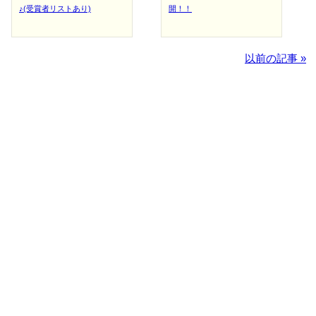
♪(受賞者リストあり)
開！！
以前の記事 »