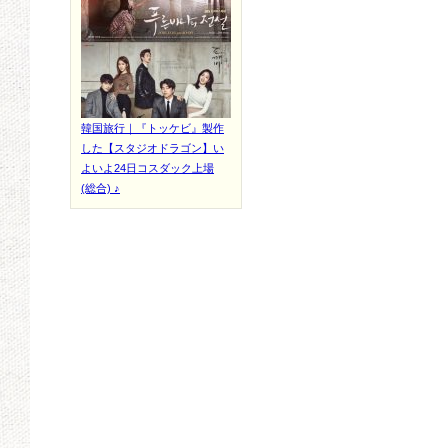
韓国旅行｜『トッケビ』製作
した【スタジオドラゴン】い
よいよ24日コスダック上場
(総合) ♪