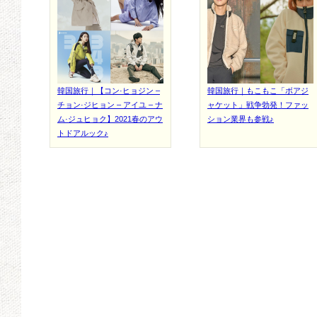
韓国旅行｜【コン·ヒョジン –
韓国旅行｜もこもこ「ボアジ
チョン·ジヒョン – アイユ – ナ
ャケット」戦争勃発！ファッ
ム·ジュヒョク】2021春のアウ
ション業界も参戦♪
トドアルック♪