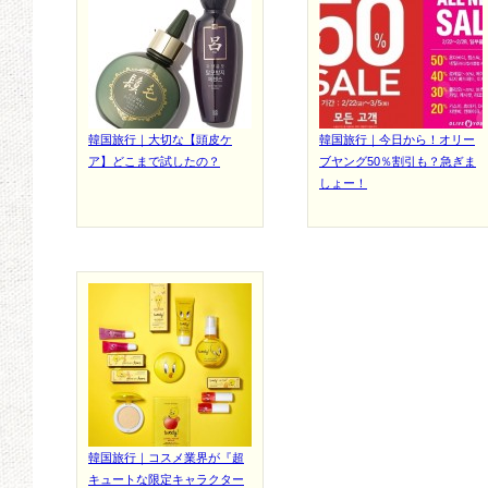
韓国旅行｜大切な【頭皮ケ
韓国旅行｜今日から！オリー
ア】どこまで試したの？
ブヤング50％割引も？急ぎま
しょー！
韓国旅行｜コスメ業界が『超
キュートな限定キャラクター