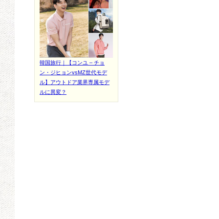
韓国旅行｜【コンユ – チョ
ン・ジヒョンvsMZ世代モデ
ル】アウトドア業界専属モデ
ルに異変？