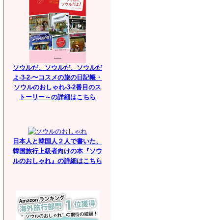
ソウルだ、ソウルだ、ソウルだ
よ-3-2-〜コスメの旅の日記帳・
ソウルのおしゃれ-3-2番目のス
トーリー～の詳細はこちら
日本人と韓国人２人で書いた、
韓国旅行上級者向けの本『ソウ
ルのおしゃれ』の詳細はこちら