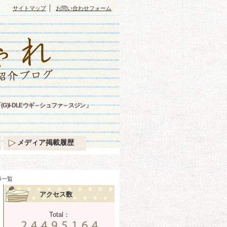
｜
サイトマップ
お問い合わせフォーム
DLEウギ – シュファ – スジン」
メディア掲載履歴
事一覧
アクセス数
Total：