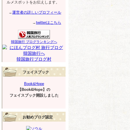
ルメスポットをお伝えします。
→
運営者の詳しいプロフィール
→
twitterはこちら
韓国旅行 ブログランキングへ
韓国旅行ブログ村
フェイスブック
Book&Hope
【Book&Hope】の
フェイスブック開設しました
お勧めブログ認定