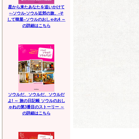
星から来たあなたを追いかけて
−-ソウル-ソウル近郊の旅、-そ
して韓屋--ソウルのおしゃれ4 ～
の詳細はこちら
ソウルだ、ソウルだ、ソウルだ
よ! ～ 旅の日記帳 ソウルのおし
ゃれの第3番目のストーリー ～
の詳細はこちら