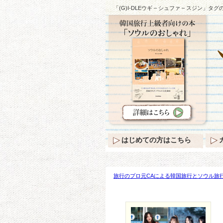
「(G)I-DLEウギ – シュファ – スジン」タ
はじめての方はこちら
旅行のプロ元CAによる韓国旅行とソウル旅行